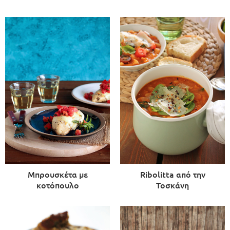
Μπρουσκέτα με
Ribolitta από την
κοτόπουλο
Τοσκάνη