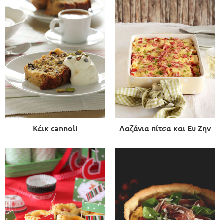
Κέικ cannoli
Λαζάνια πίτσα και Ευ Ζην