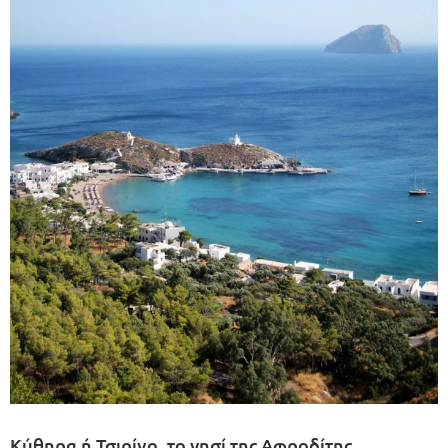
Κύθηρα ή Τσιρίγο, το νησί της Αφροδίτης.