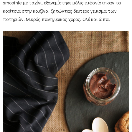
smoothie με ταχίνι, εξανεμίστηκε μόλις εμφανίστηκαν τα
κορίτσια στην κουζίνα, ζητώντας δεύτερο γέμισμα των
ποτηριών. Μικρός πανηγυρικός χορός. Ολέ και ώπα!