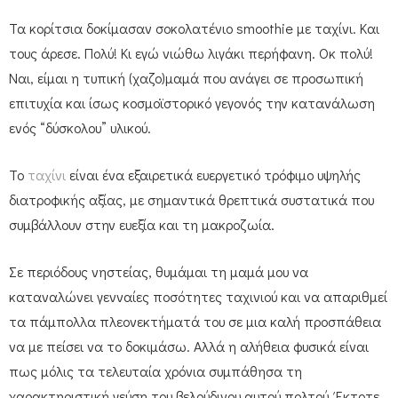
Τα κορίτσια δοκίμασαν σοκολατένιο smoothie με ταχίνι. Και
τους άρεσε. Πολύ! Κι εγώ νιώθω λιγάκι περήφανη. Οκ πολύ!
Ναι, είμαι η τυπική (χαζο)μαμά που ανάγει σε προσωπική
επιτυχία και ίσως κοσμοϊστορικό γεγονός την κατανάλωση
ενός “δύσκολου” υλικού.
Το
ταχίνι
είναι ένα εξαιρετικά ευεργετικό τρόφιμο υψηλής
διατροφικής αξίας, με σημαντικά θρεπτικά συστατικά που
συμβάλλουν στην ευεξία και τη μακροζωία.
Σε περιόδους νηστείας, θυμάμαι τη μαμά μου να
καταναλώνει γενναίες ποσότητες ταχινιού και να απαριθμεί
τα πάμπολλα πλεονεκτήματά του σε μια καλή προσπάθεια
να με πείσει να το δοκιμάσω. Αλλά η αλήθεια φυσικά είναι
πως μόλις τα τελευταία χρόνια συμπάθησα τη
χαρακτηριστική γεύση του βελούδινου αυτού πολτού. Έκτοτε