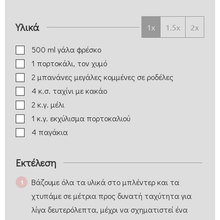
Υλικά
1x
1.5x
2x
500
ml
γάλα φρέσκο
1
πορτοκάλι, τον χυμό
2
μπανάνες μεγάλες
κομμένες σε ροδέλες
4
κ.σ.
ταχίνι με κακάο
2
κ.γ.
μέλι
1
κ.γ.
εκχύλισμα πορτοκαλιού
4
παγάκια
Εκτέλεση
Βάζουμε όλα τα υλικά στο μπλέντερ και τα
χτυπάμε σε μέτρια προς δυνατή ταχύτητα για
λίγα δευτερόλεπτα, μέχρι να σχηματιστεί ένα