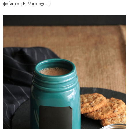
φαίνεται; Ε; Μπα όχι… :)