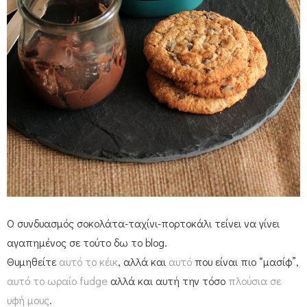
Ο συνδυασμός σοκολάτα-ταχίνι-πορτοκάλι τείνει να γίνει
αγαπημένος σε τούτο δω το blog.
Θυμηθείτε
αυτό το κέικ
, αλλά και
αυτό
που είναι πιο “μασίφ”,
αυτό το ωραίο fudge
αλλά και αυτή την τόσο
πλούσια σε
υφή μους
.