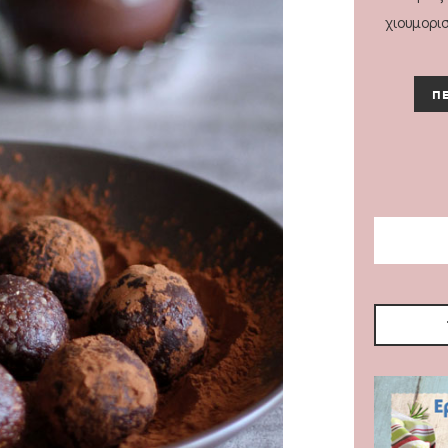
χιουμορι
ΠΕ