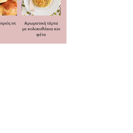
πριός σε
Αρωματική τάρτα
′
με κολοκυθάκια και
φέτα