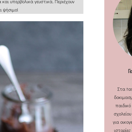
 και υπερβολικά γευστικά. Περιέχουν
ι ψήσιμο!
Γ
Στα ta
δοκιμασμ
παιδικό
σχολείου
για οικογ
ιστορίες