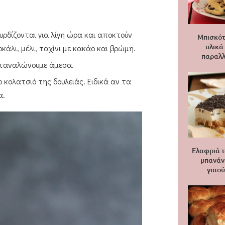
υρδίζονται για λίγη ώρα και αποκτούν
Μπισκότ
υλικά
άλι, μέλι, ταχίνι με κακάο και βρώμη.
παραλλ
καταναλώνουμε άμεσα.
ο κολατσιό της δουλειάς. Ειδικά αν τα
α.
Ελαφριά τ
μπανάν
γιαού