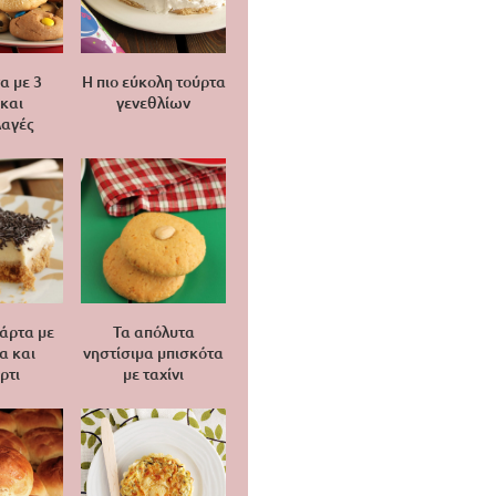
α με 3
Η πιο εύκολη τούρτα
 και
γενεθλίων
αγές
άρτα με
Τα απόλυτα
α και
νηστίσιμα μπισκότα
ρτι
με ταχίνι