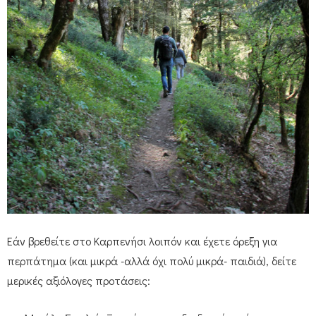
Εάν βρεθείτε στο Καρπενήσι λοιπόν και έχετε όρεξη για
περπάτημα (και μικρά -αλλά όχι πολύ μικρά- παιδιά), δείτε
μερικές αξιόλογες προτάσεις: