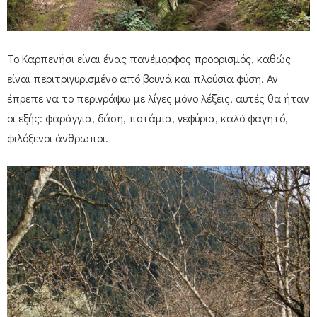
Το Καρπενήσι είναι ένας πανέμορφος προορισμός, καθώς
είναι περιτριγυρισμένο από βουνά και πλούσια φύση. Αν
έπρεπε να το περιγράψω με λίγες μόνο λέξεις, αυτές θα ήταν
οι εξής: φαράγγια, δάση, ποτάμια, γεφύρια, καλό φαγητό,
φιλόξενοι άνθρωποι.