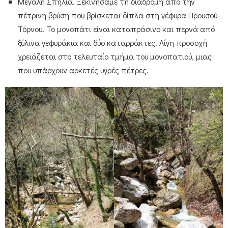
Μεγάλη Σπηλιά. Ξεκινήσαμε τη διαδρομή από την
πέτρινη βρύση που βρίσκεται δίπλα στη γέφυρα Προυσού-
Τόρνου. Το μονοπάτι είναι καταπράσινο και περνά από
ξύλινα γεφυράκια και δύο καταρράκτες. Λίγη προσοχή
χρειάζεται στο τελευταίο τμήμα του μονοπατιού, μιας
που υπάρχουν αρκετές υγρές πέτρες.