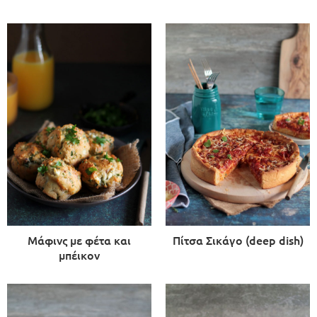
Μάφινς με φέτα και
Πίτσα Σικάγο (deep dish)
μπέικον