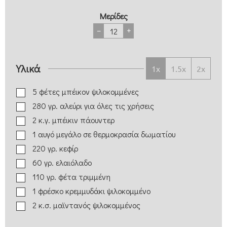
Μερίδες
–
+
Υλικά
1x
1.5x
2x
5
φέτες
μπέικον
ψιλοκομμένες
280
γρ.
αλεύρι για όλες τις χρήσεις
2
κ.γ.
μπέικιν πάουντερ
1
αυγό μεγάλο
σε θερμοκρασία δωματίου
220
γρ.
κεφίρ
60
γρ.
ελαιόλαδο
110
γρ.
φέτα
τριμμένη
1
φρέσκο κρεμμυδάκι
ψιλοκομμένο
2
κ.σ.
μαϊντανός
ψιλοκομμένος