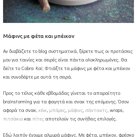
Μάφινς με φέτα και μπέικον
Αν διαβάζετε το blog συστηματικά, ξέρετε πως οι προτάσεις
μου για ταινίες και σειρές είναι πάντα ολοκληρωμένες. Θα
δείτε το Cobra Kai; Φτιάξτε τα μάφινς με φέτα και μπέικον
και συνοδέψτε με αυτά τη σειρά.
Προς το τέλος κάθε εβδομάδας γίνεται το απαραίτητο
brainstorming για τα φαγητά και σνακ της επόμενης. Όσον
αφορά τα σνακ,
κέικ
,
μπάρες
,
μάφινς
,
σάντουιτς
, wraps,
πιτσάκια
και
πίτες
αποτελούν τις συνήθεις επιλογές.
Εδώ λοιπόν έχουμε αλμυρά μάφινς. Με φέτα, μπέικον, φρέσκο