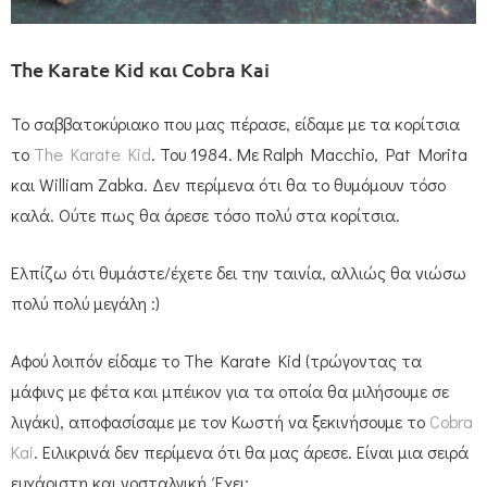
The Karate Kid και Cobra Kai
Το σαββατοκύριακο που μας πέρασε, είδαμε με τα κορίτσια
το
The Karate Kid
. Του 1984. Με Ralph Macchio, Pat Morita
και William Zabka. Δεν περίμενα ότι θα το θυμόμουν τόσο
καλά. Ούτε πως θα άρεσε τόσο πολύ στα κορίτσια.
Ελπίζω ότι θυμάστε/έχετε δει την ταινία, αλλιώς θα νιώσω
πολύ πολύ μεγάλη :)
Αφού λοιπόν είδαμε το The Karate Kid (τρώγοντας τα
μάφινς με φέτα και μπέικον για τα οποία θα μιλήσουμε σε
λιγάκι), αποφασίσαμε με τον Κωστή να ξεκινήσουμε το
Cobra
Kai
. Ειλικρινά δεν περίμενα ότι θα μας άρεσε. Είναι μια σειρά
ευχάριστη και νοσταλγική. Έχει: