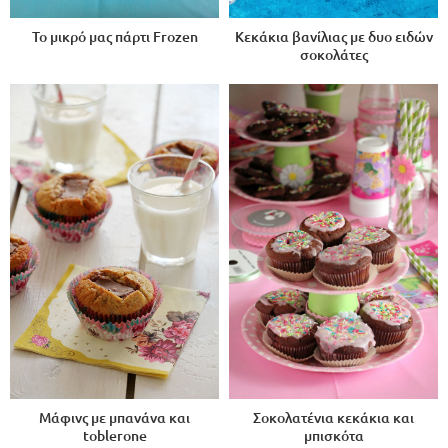
Το μικρό μας πάρτι Frozen
Κεκάκια βανίλιας με δυο ειδών
σοκολάτες
Μάφινς με μπανάνα και
Σοκολατένια κεκάκια και
toblerone
μπισκότα