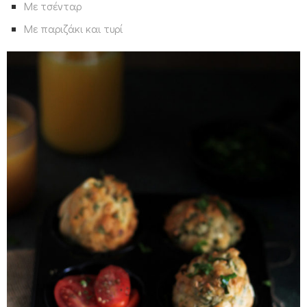
Με τσένταρ
Με παριζάκι και τυρί