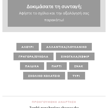
Δοκιμάσατε τη συνταγή;
Αφήστε
το σχόλιο και την αξιολόγησή σας
παρακάτω!
ΑΛΕΥΡΙ
ΑΛΛΑΝΤΙΚΑ/ΛΟΥΚΑΝΙΚΟ
ΓΡΗΓΟΡΑ/ΕΥΚΟΛΑ
ΞΙΝΟΓΑΛΑ/ΚΕΦΙΡ
ΠΑΙΔΙΚΑ
ΠΑΡΤΙ
ΣΝΑΚ
ΣΧΟΛΙΚΟ ΚΟΛΑΤΣΙΟ
ΤΥΡΙ
ΠΡΟΗΓΟΎΜΕΝΗ ΑΝΆΡΤΗΣΗ
Τριπλά σοκολατένιο cheesecake