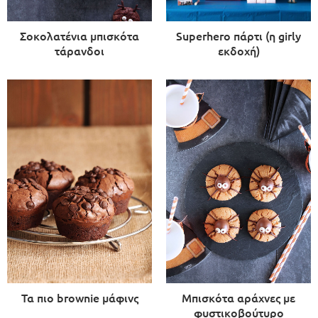
Σοκολατένια μπισκότα
Superhero πάρτι (η girly
τάρανδοι
εκδοχή)
Τα πιο brownie μάφινς
Μπισκότα αράχνες με
φυστικοβούτυρο