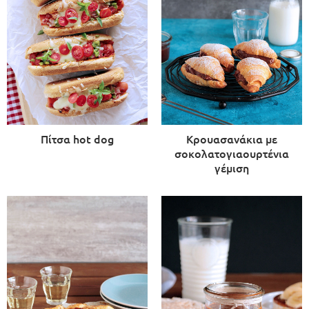
Πίτσα hot dog
Κρουασανάκια με
σοκολατογιαουρτένια
γέμιση