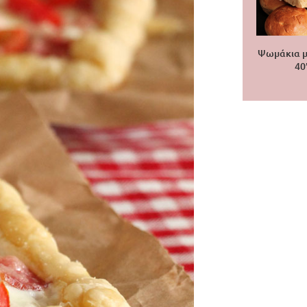
Ψωμάκια μ
40