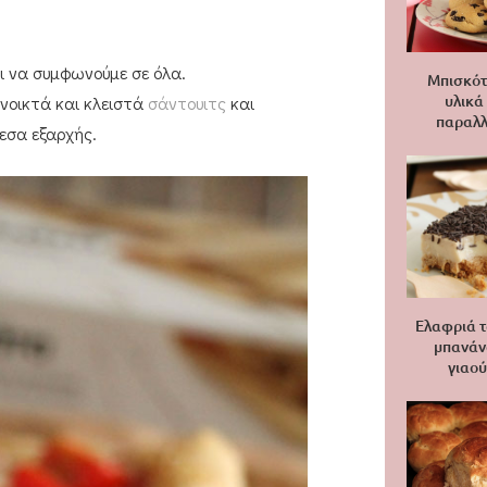
αι να συμφωνούμε σε όλα.
Μπισκότ
υλικά
νοικτά και κλειστά
σάντουιτς
και
παραλλ
εσα εξαρχής.
Ελαφριά τ
μπανάν
γιαού