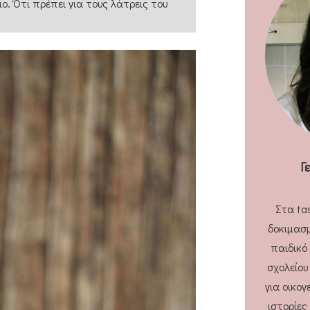
μο. Ότι πρέπει για τους λάτρεις του
Γ
Στα ta
δοκιμασμ
παιδικό
σχολείου
για οικογ
ιστορίες