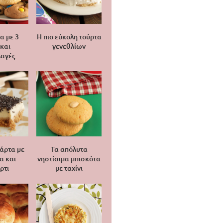
α με 3
Η πιο εύκολη τούρτα
 και
γενεθλίων
αγές
άρτα με
Τα απόλυτα
α και
νηστίσιμα μπισκότα
ρτι
με ταχίνι