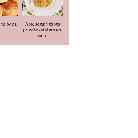
πριός σε
Αρωματική τάρτα
′
με κολοκυθάκια και
φέτα