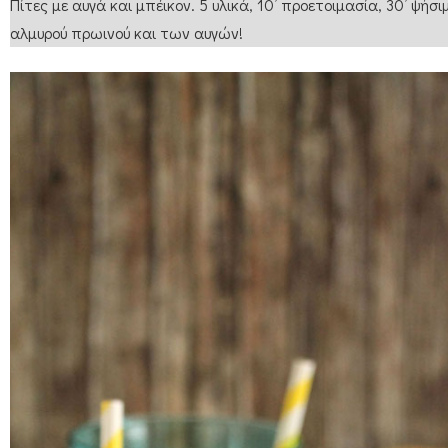
Πίτες με αυγά και μπέικον. 5 υλικά, 10’ προετοιμασία, 30’ ψήσι
αλμυρού πρωινού και των αυγών!