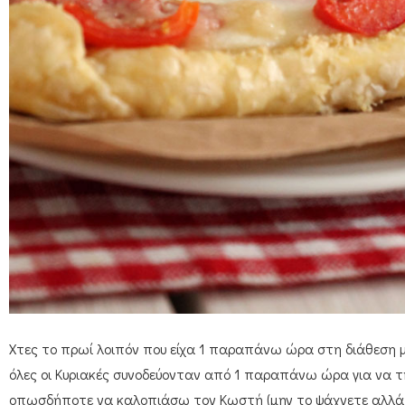
Χτες το πρωί λοιπόν που είχα 1 παραπάνω ώρα στη διάθεση μ
όλες οι Κυριακές συνοδεύονταν από 1 παραπάνω ώρα για να τη
οπωσδήποτε να καλοπιάσω τον Κωστή (μην το ψάχνετε αλλά ν