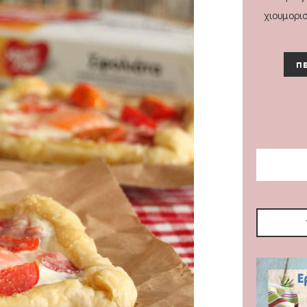
χιουμορι
ΠΕ