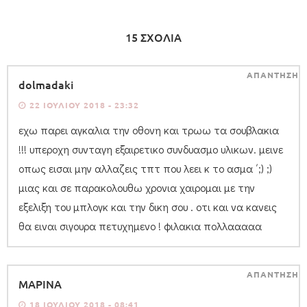
15 ΣΧΟΛΙΑ
ΑΠΑΝΤΗΣΗ
dolmadaki
22 ΙΟΥΛΊΟΥ 2018 - 23:32
εχω παρει αγκαλια την οθονη και τρωω τα σουβλακια
!!! υπεροχη συνταγη εξαιρετικο συνδυασμο υλικων. μεινε
οπως εισαι μην αλλαζεις τπτ που λεει κ το ασμα ΄;) ;)
μιας και σε παρακολουθω χρονια χαιρομαι με την
εξελιξη του μπλογκ και την δικη σου . οτι και να κανεις
θα ειναι σιγουρα πετυχημενο ! φιλακια πολλααααα
ΑΠΑΝΤΗΣΗ
ΜΑΡΙΝΑ
18 ΙΟΥΛΊΟΥ 2018 - 08:41