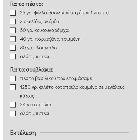
Για το πέστο:
25
γρ.
φύλλα βασιλικού
(περίπου 1 κούπα)
2
σκελίδες
σκόρδο
50
γρ.
κουκουναρόψιχα
40
γρ.
παρμεζάνα
τριμμένη
80
γρ.
ελαιόλαδο
αλάτι, πιπέρι
Για τα σουβλάκια:
πέστο βασιλικού
που ετοιμάσαμε
1250
γρ.
φιλέτο κοτόπουλο
κομμένο σε μεγάλους
κύβους
24
ντοματίνια
αλάτι, πιπέρι
Εκτέλεση