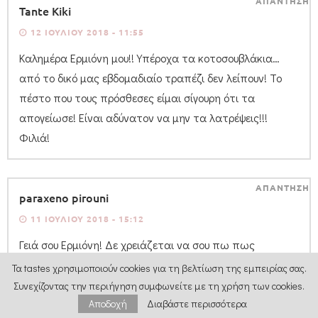
ΑΠΑΝΤΗΣΗ
Tante Kiki
12 ΙΟΥΛΊΟΥ 2018 - 11:55
Καλημέρα Ερμιόνη μου!! Υπέροχα τα κοτοσουβλάκια…
από το δικό μας εβδομαδιαίο τραπέζι δεν λείπουν! Το
πέστο που τους πρόσθεσες είμαι σίγουρη ότι τα
απογείωσε! Είναι αδύνατον να μην τα λατρέψεις!!!
Φιλιά!
ΑΠΑΝΤΗΣΗ
paraxeno pirouni
11 ΙΟΥΛΊΟΥ 2018 - 15:12
Γειά σου Ερμιόνη! Δε χρειάζεται να σου πω πως
χαίρομαι να επισκέπτομαι το blog σου, πως χαζεύω τις
Τα tastes χρησιμοποιούν cookies για τη βελτίωση της εμπειρίας σας.
μεγάλες, φωτεινές σου φωτογραφίες και πως
Συνεχίζοντας την περιήγηση συμφωνείτε με τη χρήση των cookies.
Αποδοχή
Διαβάστε περισσότερα
χαμογελάω κάθε φορά που μαθαίνω τα νέα