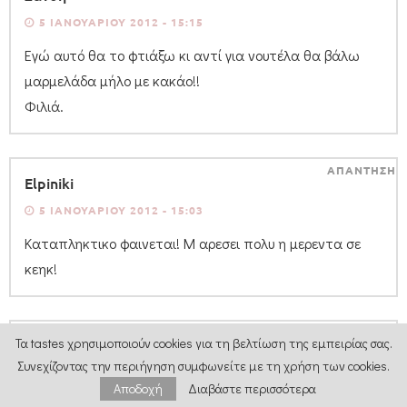
5 ΙΑΝΟΥΑΡΊΟΥ 2012 - 15:15
Εγώ αυτό θα το φτιάξω κι αντί για νουτέλα θα βάλω
μαρμελάδα μήλο με κακάο!!
Φιλιά.
ΑΠΑΝΤΗΣΗ
Elpiniki
5 ΙΑΝΟΥΑΡΊΟΥ 2012 - 15:03
Καταπληκτικο φαινεται! Μ αρεσει πολυ η μερεντα σε
κεηκ!
ΑΠΑΝΤΗΣΗ
Τα tastes χρησιμοποιούν cookies για τη βελτίωση της εμπειρίας σας.
"ζαχαρούλα.."
Συνεχίζοντας την περιήγηση συμφωνείτε με τη χρήση των cookies.
5 ΙΑΝΟΥΑΡΊΟΥ 2012 - 14:24
Αποδοχή
Διαβάστε περισσότερα
κεικ με νουτελα.. άψογος συνδυασμός!!!!!!!