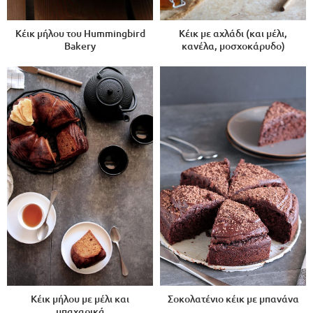
Κέικ μήλου του Hummingbird
Κέικ με αχλάδι (και μέλι,
Bakery
κανέλα, μοσχοκάρυδο)
Κέικ μήλου με μέλι και
Σοκολατένιο κέικ με μπανάνα
μπαχαρικά