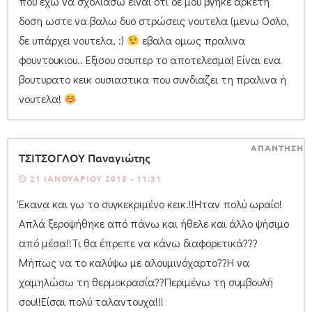
που εχω να σχολιασω ειναι οτι δε μου βγηκε αρκετη
δοση ωστε να βαλω δυο στρώσεις νουτελα (μενω Οσλο,
δε υπάρχει νουτελα, :)
εβαλα ομως πραλινα
φουντουκιου.. Εξισου σουπερ το αποτελεσμα! Είναι ενα
βουτυρατο κεικ ουσιαστικα που συνδιαζει τη πραλινα ή
νουτελα!
ΑΠΑΝΤΗΣΗ
ΤΣΙΤΣΟΓΛΟΥ Παναγιώτης
21 ΙΑΝΟΥΑΡΊΟΥ 2015 - 11:31
Έκανα και γω το συγκεκριμένο κεικ.!!Ηταν πολύ ωραίο!
Απλά ξεροψήθηκε από πάνω και ήθελε και άλλο ψήσιμο
από μέσα!!Τι θα έπρεπε να κάνω διαφορετικά???
Μήπως να το καλύψω με αλουμινόχαρτο??Η να
χαμηλώσω τη θερμοκρασία??Περιμένω τη συμβουλή
σου!!Είσαι πολύ ταλαντουχα!!!