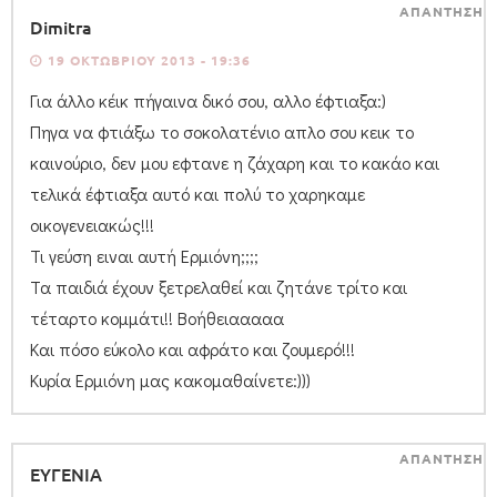
ΑΠΑΝΤΗΣΗ
Dimitra
19 ΟΚΤΩΒΡΊΟΥ 2013 - 19:36
Για άλλο κέικ πήγαινα δικό σου, αλλο έφτιαξα:)
Πηγα να φτιάξω το σοκολατένιο απλο σου κεικ το
καινούριο, δεν μου εφτανε η ζάχαρη και το κακάο και
τελικά έφτιαξα αυτό και πολύ το χαρηκαμε
οικογενειακώς!!!
Τι γεύση ειναι αυτή Ερμιόνη;;;;
Τα παιδιά έχουν ξετρελαθεί και ζητάνε τρίτο και
τέταρτο κομμάτι!! Βοήθειααααα
Και πόσο εύκολο και αφράτο και ζουμερό!!!
Κυρία Ερμιόνη μας κακομαθαίνετε:)))
ΑΠΑΝΤΗΣΗ
ΕΥΓΕΝΙΑ