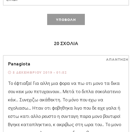
20 ΣΧΟΛΙΑ
ΑΠΑΝΤΗΣΗ
Panagiota
5 ΔΕΚΕΜΒΡΊΟΥ 2019 - 01:52
Το έφτιαξα! Για αλλη μια φορα να πω οτι μονο τα δικα
σου κεικ μου πετυχαινουν.. Μετά το διπλα σοκολατενιο
κέικ.. Συνεχιζω ακάθεκτη. Το μόνο που εχω να
σχολιασω… Ηταν οτι φοβηθηκα λιγο που δε ειχε γαλα ή
εστω κατι αλλο ρευστο η συνταγη παρα μονο βουτυρο!
Βγηκε καταπληκτικο, κ ακριβως στη ωρα του.. Το μονο