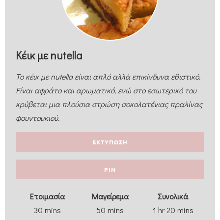
Κέικ με nutella
Το κέικ με nutella είναι απλό αλλά επικίνδυνα εθιστικό.
Είναι αφράτο και αρωματικό, ενώ στο εσωτερικό του
κρύβεται μια πλούσια στρώση σοκολατένιας πραλίνας
φουντουκιού.
ΕΚΤΥΠΩΣΗ
PIN
Eτοιμασία
Μαγείρεμα
Συνολικά
30
mins
50
mins
1
hr
20
mins