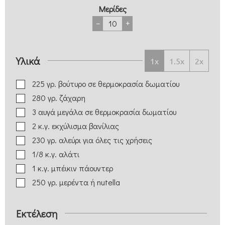
Μερίδες
–
+
Υλικά
1x
1.5x
2x
225
γρ.
βούτυρο
σε θερμοκρασία δωματίου
280
γρ.
ζάχαρη
3
αυγά μεγάλα
σε θερμοκρασία δωματίου
2
κ.γ.
εκχύλισμα βανίλιας
230
γρ.
αλεύρι για όλες τις χρήσεις
1/8
κ.γ.
αλάτι
1
κ.γ.
μπέικιν πάουντερ
250
γρ.
μερέντα ή nutella
Εκτέλεση