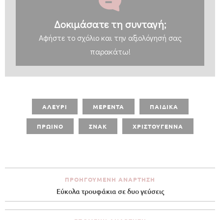
Δοκιμάσατε τη συνταγή;
Αφήστε
το σχόλιο και την αξιολόγησή σας
παρακάτω!
ΑΛΕΥΡΙ
ΜΕΡΕΝΤΑ
ΠΑΙΔΙΚΑ
ΠΡΩΙΝΟ
ΣΝΑΚ
ΧΡΙΣΤΟΥΓΕΝΝΑ
ΠΡΟΗΓΟΎΜΕΝΗ ΑΝΆΡΤΗΣΗ
Εύκολα τρουφάκια σε δυο γεύσεις