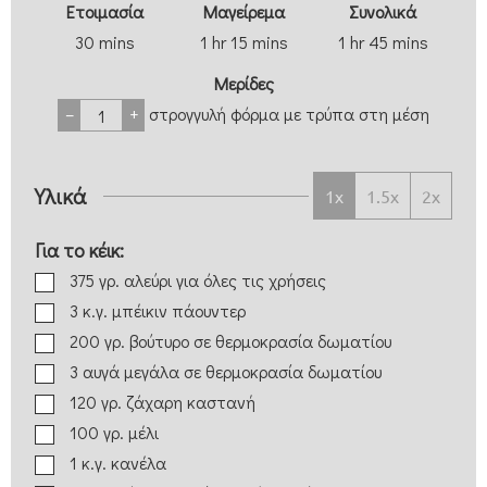
Eτοιμασία
Μαγείρεμα
Συνολικά
30
mins
1
hr
15
mins
1
hr
45
mins
Μερίδες
–
+
στρογγυλή φόρμα με τρύπα στη μέση
Υλικά
1x
1.5x
2x
Για το κέικ:
375
γρ.
αλεύρι για όλες τις χρήσεις
3
κ.γ.
μπέικιν πάουντερ
200
γρ.
βούτυρο
σε θερμοκρασία δωματίου
3
αυγά μεγάλα
σε θερμοκρασία δωματίου
120
γρ.
ζάχαρη καστανή
100
γρ.
μέλι
1
κ.γ.
κανέλα