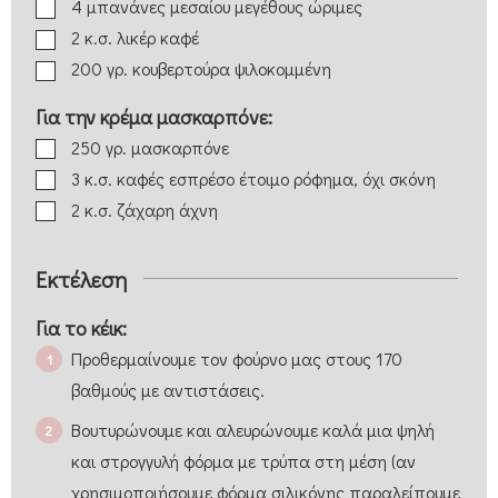
4
μπανάνες
μεσαίου μεγέθους ώριμες
2
κ.σ.
λικέρ καφέ
200
γρ.
κουβερτούρα
ψιλοκομμένη
Για την κρέμα μασκαρπόνε:
250
γρ.
μασκαρπόνε
3
κ.σ.
καφές εσπρέσο
έτοιμο ρόφημα, όχι σκόνη
2
κ.σ.
ζάχαρη άχνη
Εκτέλεση
Για το κέικ:
Προθερμαίνουμε τον φούρνο μας στους 170
βαθμούς με αντιστάσεις.
Βουτυρώνουμε και αλευρώνουμε καλά μια ψηλή
και στρογγυλή φόρμα με τρύπα στη μέση (αν
χρησιμοποιήσουμε φόρμα σιλικόνης παραλείπουμε