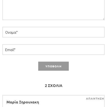
2 ΣΧΟΛΙΑ
ΑΠΑΝΤΗΣΗ
Μαρία Ξηρουχακη