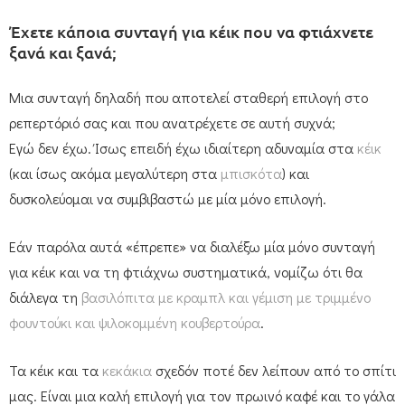
Έχετε κάποια συνταγή για κέικ που να φτιάχνετε
ξανά και ξανά;
Μια συνταγή δηλαδή που αποτελεί σταθερή επιλογή στο
ρεπερτόριό σας και που ανατρέχετε σε αυτή συχνά;
Εγώ δεν έχω. Ίσως επειδή έχω ιδιαίτερη αδυναμία στα
κέικ
(και ίσως ακόμα μεγαλύτερη στα
μπισκότα
) και
δυσκολεύομαι να συμβιβαστώ με μία μόνο επιλογή.
Εάν παρόλα αυτά «έπρεπε» να διαλέξω μία μόνο συνταγή
για κέικ και να τη φτιάχνω συστηματικά, νομίζω ότι θα
διάλεγα τη
βασιλόπιτα με κραμπλ και γέμιση με τριμμένο
φουντούκι και ψιλοκομμένη κουβερτούρα
.
Τα κέικ και τα
κεκάκια
σχεδόν ποτέ δεν λείπουν από το σπίτι
μας. Είναι μια καλή επιλογή για τον πρωινό καφέ και το γάλα