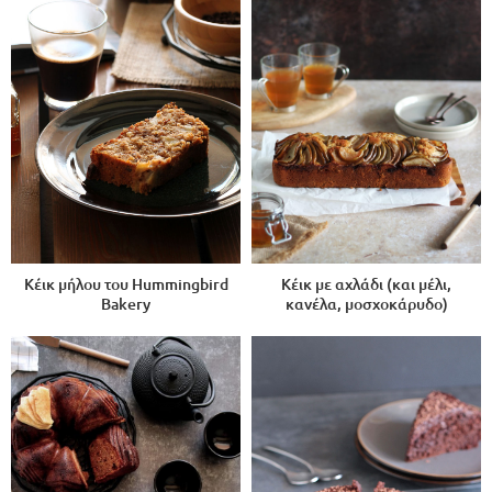
Κέικ μήλου του Hummingbird
Κέικ με αχλάδι (και μέλι,
Bakery
κανέλα, μοσχοκάρυδο)